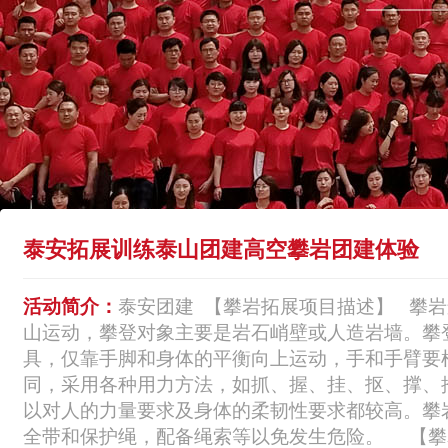
泰安拓展训练泰山团建高空攀岩团建体验
活动简介：
泰安团建 【攀岩拓展项目描述】 攀
山运动，攀登对象主要是岩石峭壁或人造岩墙。攀
具，仅靠手脚和身体的平衡向上运动，手和手臂要
同，采用各种用力方法，如抓、握、挂、抠、撑、
以对人的力量要求及身体的柔韧性要求都较高。攀
全带和保护绳，配备绳索等以免发生危险。 【攀